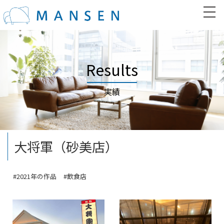
Results
実績
大将軍（砂美店）
#2021年の作品
#飲食店